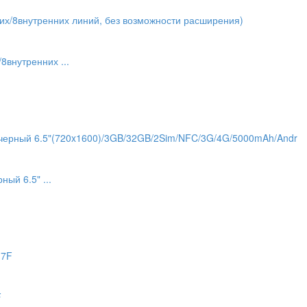
8внутренних ...
ый 6.5" ...
F