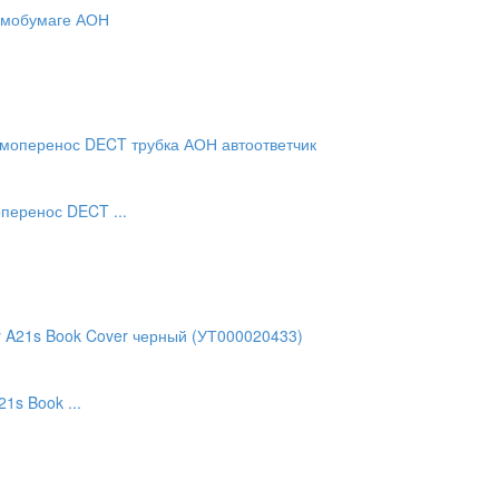
ермобумаге АОН
перенос DECT ...
1s Book ...