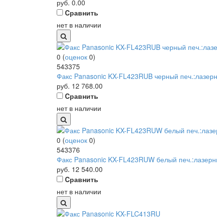
руб.
0.00
Cравнить
нет в наличии
0
(
оценок
0
)
543375
Факс Panasonic KX-FL423RUB черный печ.:лазе
руб.
12 768.00
Cравнить
нет в наличии
0
(
оценок
0
)
543376
Факс Panasonic KX-FL423RUW белый печ.:лазер
руб.
12 540.00
Cравнить
нет в наличии