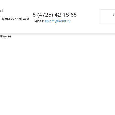
ы
8 (4725) 42-18-68
О
 электроники для
E-mail:
stkom@komt.ru
Факсы