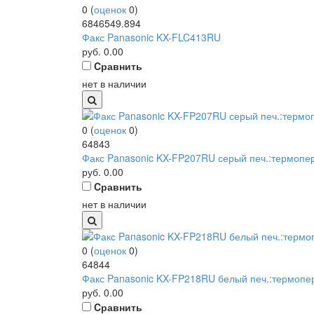
0
(
оценок
0
)
6846549.894
Факс Panasonic KX-FLC413RU
руб.
0.00
Cравнить
нет в наличии
0
(
оценок
0
)
64843
Факс Panasonic KX-FP207RU серый печ.:термоп
руб.
0.00
Cравнить
нет в наличии
0
(
оценок
0
)
64844
Факс Panasonic KX-FP218RU белый печ.:термоп
руб.
0.00
Cравнить