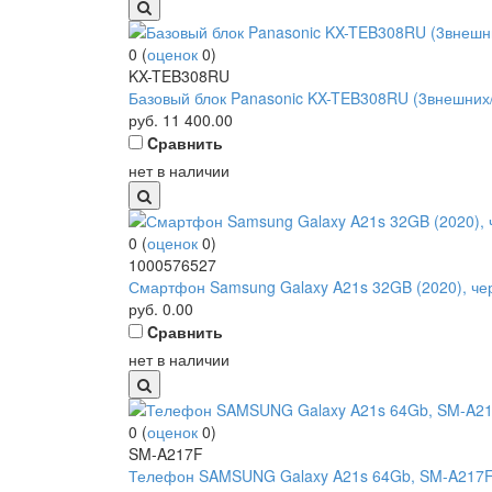
0
(
оценок
0
)
KX-TEB308RU
Базовый блок Panasonic KX-TEB308RU (3внешних/
руб.
11 400.00
Cравнить
нет в наличии
0
(
оценок
0
)
1000576527
Смартфон Samsung Galaxy A21s 32GB (2020), черн
руб.
0.00
Cравнить
нет в наличии
0
(
оценок
0
)
SM-A217F
Телефон SAMSUNG Galaxy A21s 64Gb, SM-A217