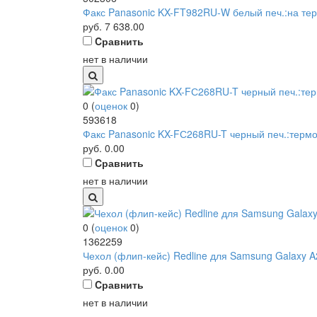
Факс Panasonic KX-FT982RU-W белый печ.:на т
руб.
7 638.00
Cравнить
нет в наличии
0
(
оценок
0
)
593618
Факс Panasonic KX-FС268RU-T черный печ.:термо
руб.
0.00
Cравнить
нет в наличии
0
(
оценок
0
)
1362259
Чехол (флип-кейс) Redline для Samsung Galaxy A2
руб.
0.00
Cравнить
нет в наличии