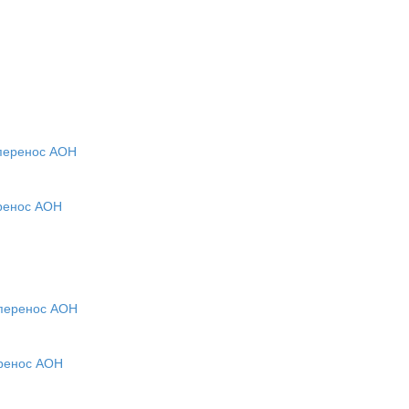
еренос АОН
еренос АОН