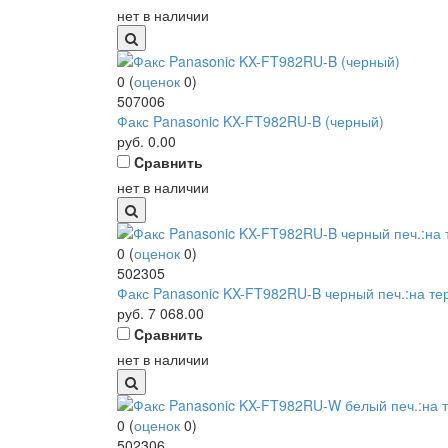
нет в наличии
0
(
оценок
0
)
507006
Факс Panasonic KX-FT982RU-B (черный)
руб.
0.00
Cравнить
нет в наличии
0
(
оценок
0
)
502305
Факс Panasonic KX-FT982RU-B черный печ.:на т
руб.
7 068.00
Cравнить
нет в наличии
0
(
оценок
0
)
502306