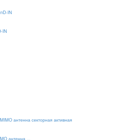
D-IN
MO антенна ...