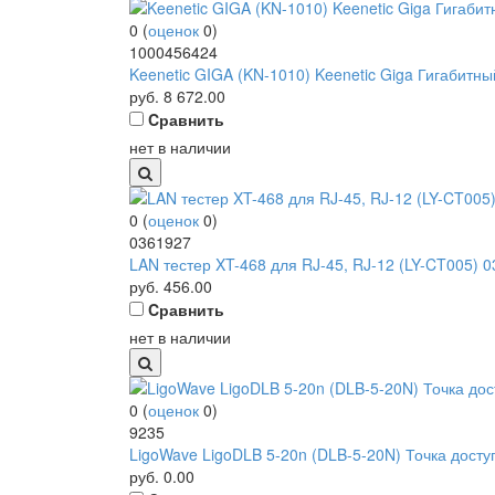
0
(
оценок
0
)
1000456424
Keenetic GIGA (KN-1010) Keenetic Giga Гигабитный
руб.
8 672.00
Cравнить
нет в наличии
0
(
оценок
0
)
0361927
LAN тестер XT-468 для RJ-45, RJ-12 (LY-CT005) 
руб.
456.00
Cравнить
нет в наличии
0
(
оценок
0
)
9235
LigoWave LigoDLB 5-20n (DLB-5-20N) Точка доступа
руб.
0.00