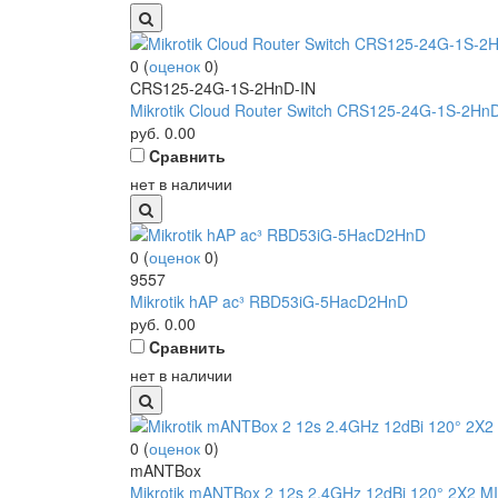
0
(
оценок
0
)
CRS125-24G-1S-2HnD-IN
Mikrotik Cloud Router Switch CRS125-24G-1S-2Hn
руб.
0.00
Cравнить
нет в наличии
0
(
оценок
0
)
9557
Mikrotik hAP ac³ RBD53iG-5HacD2HnD
руб.
0.00
Cравнить
нет в наличии
0
(
оценок
0
)
mANTBox
Mikrotik mANTBox 2 12s 2.4GHz 12dBi 120° 2X2 MI