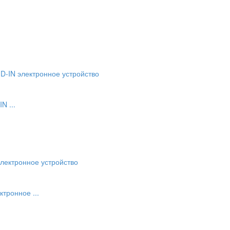
N ...
ктронное ...