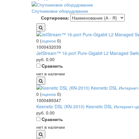
Спутниковое оборудование
Сортировка:
0
(
оценок
0
)
1000432039
JetStream™ 16-port Pure-Gigabit L2 Managed Switch
руб.
0.00
Cравнить
нет в наличии
0
(
оценок
0
)
1000489347
Keenetic DSL (KN-2010) Keenetic DSL Интернет-цен
руб.
0.00
Cравнить
нет в наличии