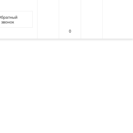
братный
звонок
0