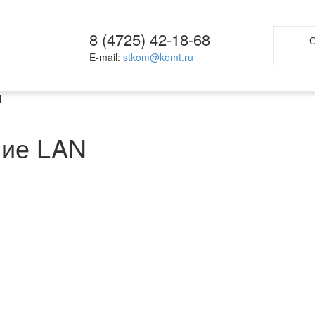
8 (4725) 42-18-68
О
E-mail:
stkom@komt.ru
N
ние LAN