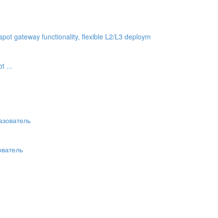
 ...
ователь