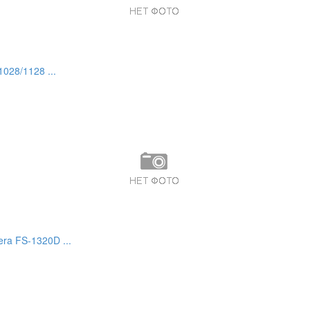
028/1128 ...
ra FS-1320D ...