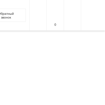
братный
звонок
0