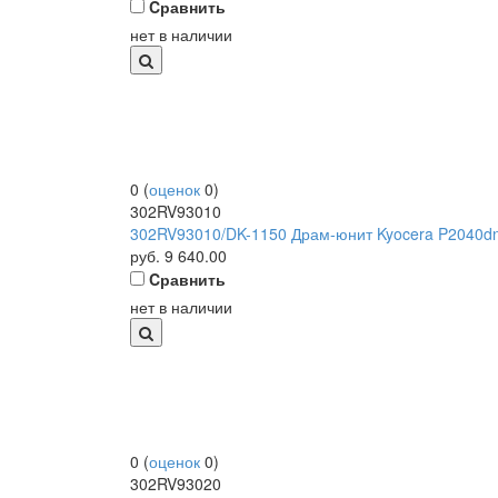
Cравнить
нет в наличии
0
(
оценок
0
)
302RV93010
302RV93010/DK-1150 Драм-юнит Kyocera P2040dn/
руб.
9 640.00
Cравнить
нет в наличии
0
(
оценок
0
)
302RV93020