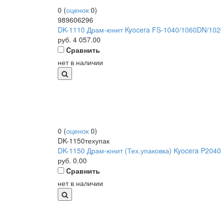
0
(
оценок
0
)
989606296
DK-1110 Драм-юнит Kyocera FS-1040/1060DN/102
руб.
4 057.00
Cравнить
нет в наличии
0
(
оценок
0
)
DK-1150техупак
DK-1150 Драм-юнит (Тех.упаковка) Kyocera P2040
руб.
0.00
Cравнить
нет в наличии