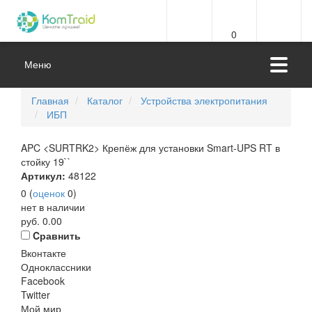
0
Меню
Главная
Каталог
Устройства электропитания
ИБП
APC <SURTRK2> Крепёж для установки Smart-UPS RT в
стойку 19``
Артикул:
48122
0
(
оценок
0
)
нет в наличии
руб.
0.00
Cравнить
Вконтакте
Одноклассники
Facebook
Twitter
Мой мир