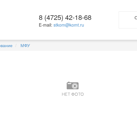
8 (4725) 42-18-68
О
E-mail:
stkom@komt.ru
ование
МФУ