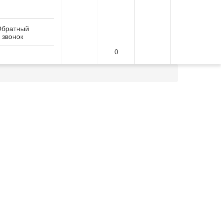
братный
звонок
0